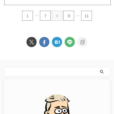
1
…
7
8
9
…
11