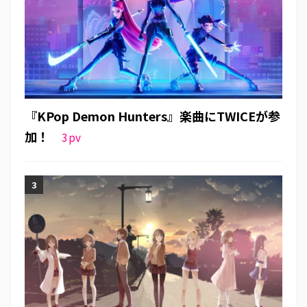
『KPop Demon Hunters』楽曲にTWICEが参
加！
3
pv