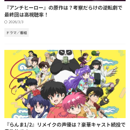
『アンチヒーロー』の原作は？考察だらけの逆転劇で
最終回は高視聴率！
2026/3/3
ドラマ／番組
『らんま1/2』リメイクの声優は？豪華キャスト続投で