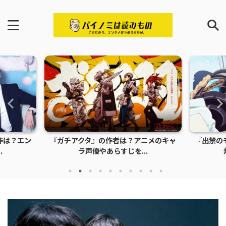
作は？エン
『ガチアクタ』の作者は？アニメのキャ
『出禁の
.
ラ声優やあらすじを...