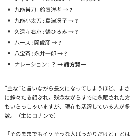
九能帯刀 : 鈴置洋孝 →
?
九能小太刀 : 島津冴子 →
?
久遠寺右京 : 鶴ひろみ →
?
ムース : 関俊彦 →
?
八宝斉 : 永井一郎 →
?
ナレーション : ？ →
緒方賢一
”主な”と言いながら長文になってしまうほど、まさ
に錚々たる顔ぶれ。残念ながらすでに永眠された方
もいらっしゃいますが、現在も活躍している人が多
数。（主にコナンで）
「そのままでもイケそうな人ばっかりだけど」とは