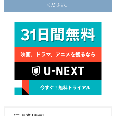
ください。
目次
[
表示
]