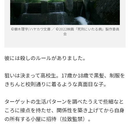
©︎櫛木理宇/ハヤカワ文庫 ／ ©︎2022映画「死刑にいたる病」製作委員
会
彼には殺しのルールがありました。
狙いは決まって高校生。17歳か18歳で黒髪、制服を
きちんと校則通りに着るような真面目な子。
ターゲットの生活パターンを調べたうえで些細なと
ころに接点を持たせ、関係性を築き上げてから自身
の所有する小屋に招待（拉致監禁）。