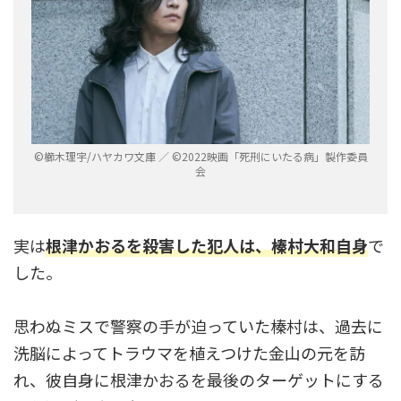
©︎櫛木理宇/ハヤカワ文庫 ／ ©︎2022映画「死刑にいたる病」製作委員
会
実は
根津かおるを殺害した犯人は、榛村大和自身
で
した。
思わぬミスで警察の手が迫っていた榛村は、過去に
洗脳によってトラウマを植えつけた金山の元を訪
れ、彼自身に根津かおるを最後のターゲットにする