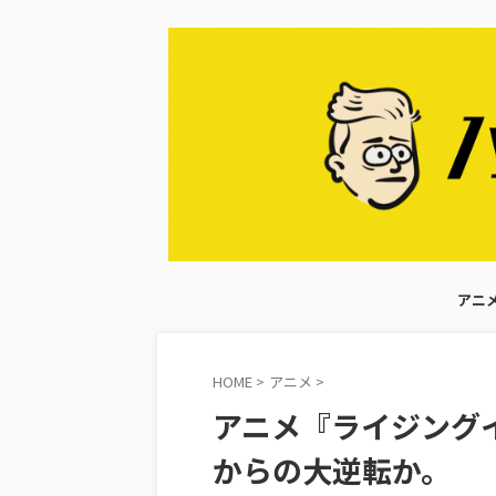
アニ
HOME
>
アニメ
>
アニメ『ライジング
からの大逆転か。