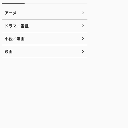
アニメ
ドラマ／番組
小説／漫画
映画