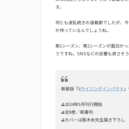
す。
何とも波乱続きの連載劇でしたが、今
か持っているんでしょうね。
第1シーズン、第2シーズンが面白か
うですね。SNSなどの反響も良さそ
新装版『
#ライジングインパクト
』
⛳️2024年5月刊行開始
⛳️全8巻／新書判
⛳️カバーは鈴木央先生描き下ろし