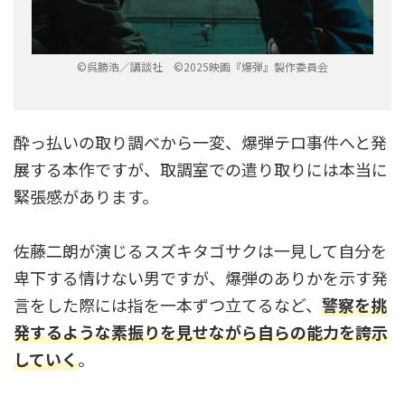
©呉勝浩／講談社 ©2025映画『爆弾』製作委員会
酔っ払いの取り調べから一変、爆弾テロ事件へと発
展する本作ですが、取調室での遣り取りには本当に
緊張感があります。
佐藤二朗が演じるスズキタゴサクは一見して自分を
卑下する情けない男ですが、爆弾のありかを示す発
言をした際には指を一本ずつ立てるなど、
警察を挑
発するような素振りを見せながら自らの能力を誇示
していく
。