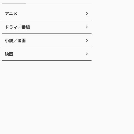
アニメ
ドラマ／番組
小説／漫画
映画