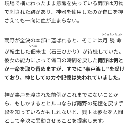
現場で横たわったまま意識を失っている雨野は刃物
で刺された跡があり、神器を使用したのか傷口を押
さえても一向に血が止まらない。
ツクヨミノミコト
雨野が全決の本部に運ばれると、そこには
月読命
つくだ
が転生した
佃
未世（石田ひかり）が待機していた。
彼女の能力によって傷口の時間を戻した
雨野は何と
か一命を取り留めますが、すでに"事戸渡し"を受け
ており、神としての力や記憶は失われていました
。
神が事戸を渡された前例がこれまでにないことか
ら、もしかするとヒルコならば雨野の記憶を戻す手
段を知っているかもしれないと、興玉は彼女を人間
として全決に異動させることを提案します。