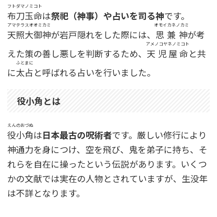
フトダマノミコト
布刀玉命
は
祭祀（神事）や占いを司る神
です。
アマテラスオオミカミ
オモイカネノカミ
天照大御神
が岩戸隠れをした際には、
思兼神
が考
アメノコヤネノミコト
えた策の善し悪しを判断するため、
天児屋命
と共
ふとまに
に
太占
と呼ばれる占いを行いました。
役小角とは
えんのおづぬ
役小角
は
日本最古の呪術者
です。厳しい修行により
神通力を身につけ、空を飛び、鬼を弟子に持ち、そ
れらを自在に操ったという伝説があります。いくつ
かの文献では実在の人物とされていますが、生没年
は不詳となります。