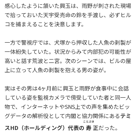
感心したように頷いた興玉は、雨野が刺された現場
で拾っておいた天宇受売命の鈴を手渡し、必ずヒル
コを捕まえることを決意します。
一方で警視庁では、犬塚から押収した人魚の剥製が
一体紛失していた。状況からみて内部犯の可能性が
高いと話す荒波と二宮。次のシーンでは、ビルの屋
上に立って人魚の剥製を抱える男の姿が。
実はその男は4ヶ月前に興玉と雨野が食事中に会話
している姿を監視カメラで傍受していた者と同一人
物で、インターネットやSNS上での声を集めたビッ
グデータの解析役として内閣と協力関係にある
テミ
ことぶき
スHD（ホールディング）代表の
寿
正
だった。