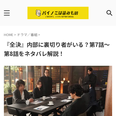
HOME
>
ドラマ／番組
>
『全決』内部に裏切り者がいる？第7話〜
第8話をネタバレ解説！