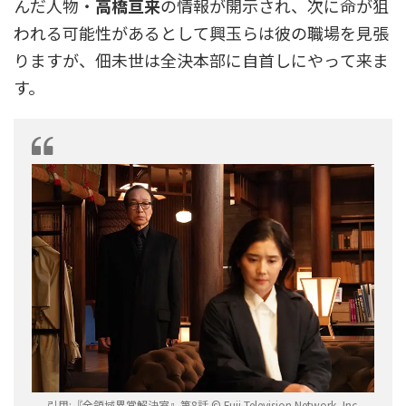
んだ人物・
高橋亘来
の情報が開示され、次に命が狙
われる可能性があるとして興玉らは彼の職場を見張
りますが、佃未世は全決本部に自首しにやって来ま
す。
引用:『全領域異常解決室』第8話 © Fuji Television Network, Inc.