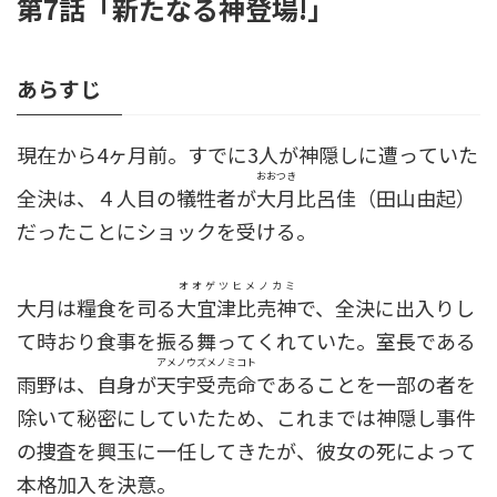
第7話「新たなる神登場!」
あらすじ
現在から4ヶ月前。すでに3人が神隠しに遭っていた
おおつき
全決は、４人目の犠牲者が
大月
比呂佳（田山由起）
だったことにショックを受ける。
オオゲツヒメノカミ
大月は糧食を司る
大宜津比売神
で、全決に出入りし
て時おり食事を振る舞ってくれていた。室長である
アメノウズメノミコト
雨野は、自身が
天宇受売命
であることを一部の者を
除いて秘密にしていたため、これまでは神隠し事件
の捜査を興玉に一任してきたが、彼女の死によって
本格加入を決意。