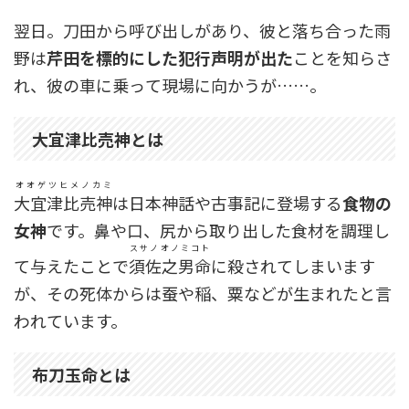
翌日。刀田から呼び出しがあり、彼と落ち合った雨
野は
芹田を標的にした犯行声明が出た
ことを知らさ
れ、彼の車に乗って現場に向かうが……。
大宜津比売神とは
オオゲツヒメノカミ
大宜津比売神
は日本神話や古事記に登場する
食物の
女神
です。鼻や口、尻から取り出した食材を調理し
スサノオノミコト
て与えたことで
須佐之男命
に殺されてしまいます
が、その死体からは蚕や稲、粟などが生まれたと言
われています。
布刀玉命
とは