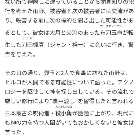
ない所で神隠しに遭っていることから顔見知りの犯
行を考えた雨野。被害者と次の被害者には交流があ
り、殺害する前に次の標的を聞き出した可能性があ
フトダマノミコト
るとして、彼女は大月と交流のあった
布刀玉命
が転
とうだ
生した
刀田
楓真（ジャン・裕一）に会いに行き、警
告を与えた。
その日の帰り、興玉と2人で食事に訪れた雨野は、
ヒルコが人間である可能性について語った。テクノ
ロジーを駆使して神を探し出している。その流れで
厳しい修行により"事戸渡し"を習得したと言われる
えんのおづぬ
日本最古の呪術者・
役小角
が話題に上がり、現代に
も神の力を持つ人間がいてもおかしくないと彼女は
言った。