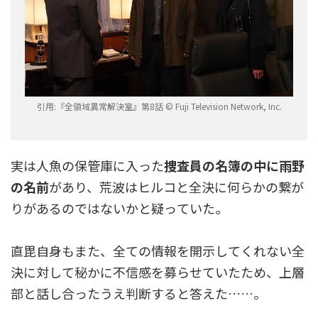
引用:『全領域異常解決室』第8話 © Fuji Television Network, Inc.
実は人魚の保管庫に入った
捜査員の名簿の中に雨野
の名前
があり、荒波はヒルコと全決に何らかの繋が
りがあるのではないかと疑っていた。
直毘自身もまた、全ての情報を開示してくれない全
決に対して秘かに不信感を募らせていたため、上層
部と話し合ったうえ判断すると答えた……。