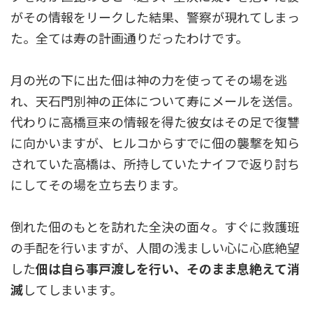
がその情報をリークした結果、警察が現れてしまっ
た。全ては寿の計画通りだったわけです。
月の光の下に出た佃は神の力を使ってその場を逃
れ、天石門別神の正体について寿にメールを送信。
代わりに高橋亘来の情報を得た彼女はその足で復讐
に向かいますが、ヒルコからすでに佃の襲撃を知ら
されていた高橋は、所持していたナイフで返り討ち
にしてその場を立ち去ります。
倒れた佃のもとを訪れた全決の面々。すぐに救護班
の手配を行いますが、人間の浅ましい心に心底絶望
した
佃は自ら事戸渡しを行い、そのまま息絶えて消
滅
してしまいます。