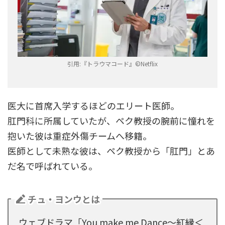
引用:『トラウマコード』©︎Netflix
医大に首席入学するほどのエリート医師。
肛門科に所属していたが、ペク教授の腕前に憧れを
抱いた彼は重症外傷チームへ移籍。
医師として未熟な彼は、ペク教授から「肛門」とあ
だ名で呼ばれている。
チュ・ヨンウとは
ウェブドラマ「You make me Dance～紅縁＜