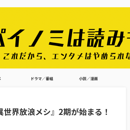
メ
ドラマ／番組
小説／漫画
異世界放浪メシ』2期が始まる！